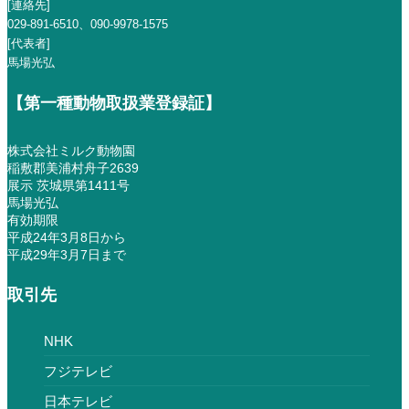
[連絡先]
029-891-6510
、
090-9978-1575
[代表者]
馬場光弘
【第一種動物取扱業登録証】
株式会社ミルク動物園
稲敷郡美浦村舟子2639
展示 茨城県第1411号
馬場光弘
有効期限
平成24年3月8日から
平成29年3月7日まで
取引先
NHK
フジテレビ
日本テレビ