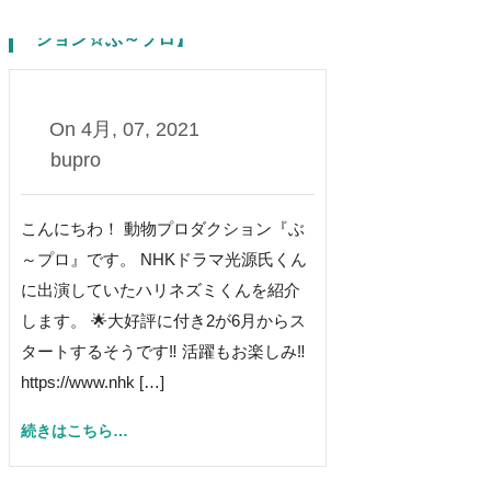
演！ ハリネズミくん【動物プロダク
ション☆ぶ～プロ】
0
On
4月, 07, 2021
bupro
こんにちわ！ 動物プロダクション『ぶ
～プロ』です。 NHKドラマ光源氏くん
に出演していたハリネズミくんを紹介
します。 🌟大好評に付き2が6月からス
タートするそうです‼︎ 活躍もお楽しみ‼︎
https://www.nhk […]
続きはこちら…
ミルクの馬たち【動物プロダクション