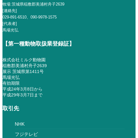
牧場:茨城県稲敷郡美浦村舟子2639
[連絡先]
029-891-6510
、
090-9978-1575
[代表者]
馬場光弘
【第一種動物取扱業登録証】
株式会社ミルク動物園
稲敷郡美浦村舟子2639
展示 茨城県第1411号
馬場光弘
有効期限
平成24年3月8日から
平成29年3月7日まで
取引先
NHK
フジテレビ