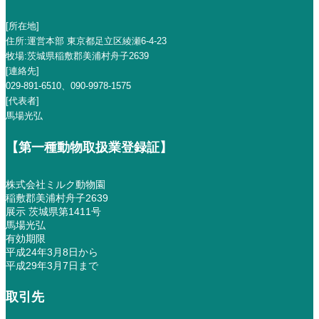
[所在地]
住所:運営本部 東京都足立区綾瀬6-4-23
牧場:茨城県稲敷郡美浦村舟子2639
[連絡先]
029-891-6510
、
090-9978-1575
[代表者]
馬場光弘
【第一種動物取扱業登録証】
株式会社ミルク動物園
稲敷郡美浦村舟子2639
展示 茨城県第1411号
馬場光弘
有効期限
平成24年3月8日から
平成29年3月7日まで
取引先