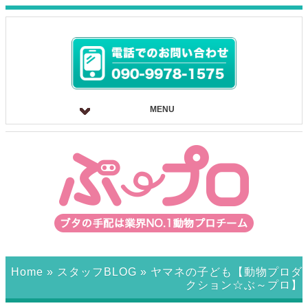
MENU
Home
»
スタッフBLOG
»
ヤマネの子ども【動物プロダ
クション☆ぶ～プロ】